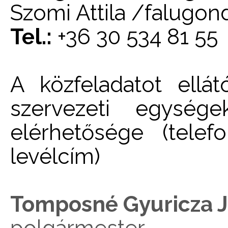
Szomi Attila /falugo
Tel.:
+36 30 534 81 55
A közfeladatot ellá
szervezeti egysége
elérhetősége (telef
levélcím)
Tomposné Gyuricza J