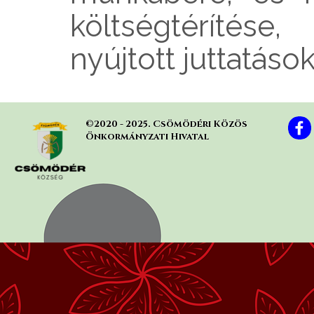
költségtérítés
nyújtott juttatáso
©2020 - 2025. Csömödéri Közös 
Önkormányzati Hivatal
Vissza a tartalomhoz