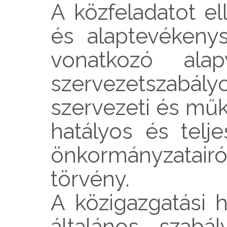
A közfeladatot el
és alaptevékeny
vonatkozó alap
szervezetszabá
szervezeti és mű
hatályos és telj
önkormányzatair
törvény
.
A közigazgatási h
általános szabá