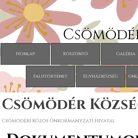
Tartalomhoz ugrás
Csömödér
Honlap
Köszöntő
Galéria
Falutörténet
Egyházközség
Onl
Csömödér Közsé
Csömödéri Közös Önkormányzati Hivatal