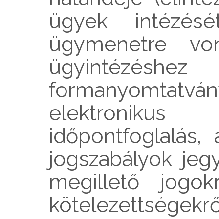
ügyek intézés
ügymenetre von
ügyintézéshe
formanyomtatv
elektroniku
időpontfoglalás,
jogszabályok jegy
megillető jogok
kötelezettségekrő