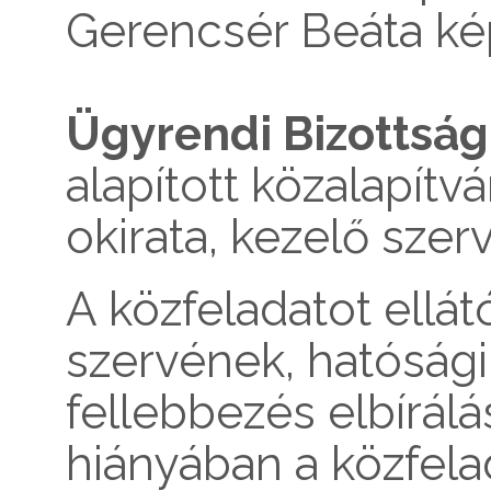
Gerencsér Beáta ké
Ügyrendi Bizottság
alapított közalapítv
okirata, kezelő szer
A közfeladatot ellátó
szervének, hatósági
fellebbezés elbírál
hiányában a közfelad