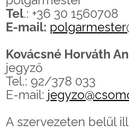
polgármester
Tel
.: +36 30 1560708
E-mail:
polgarmeste
Kovácsné Horváth An
jegyző
Tel.: 92/378 033
E-mail:
jegyzo@csomo
A szervezeten belül il