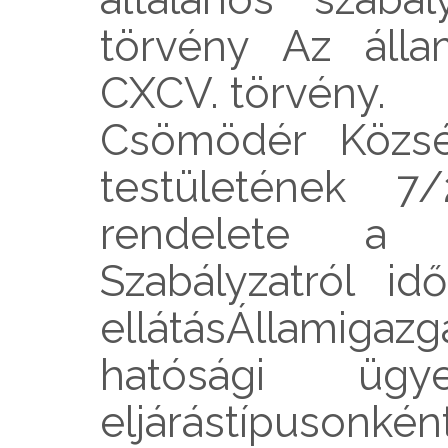
törvény Az állam
CXCV. törvény.
Csömödér Közsé
testületének 7/2
rendelete a 
Szabályzatról id
ellátásÁllamigazg
hatósági ügy
eljárástípusonk