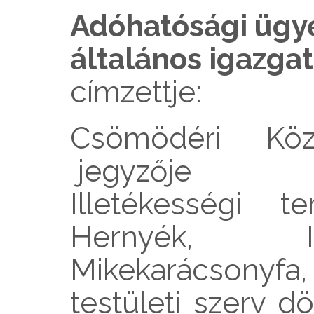
Adóhatósági üg
általános igazga
címzettje:
Csömödéri Köz
jegyzője
Illetékességi t
Hernyék, Ikl
Mikekarácsonyfa
testületi szerv d