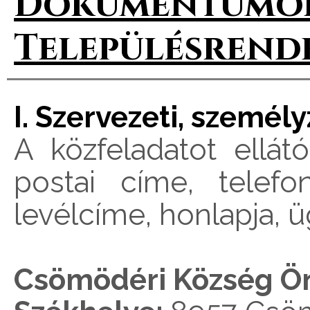
Dokumentumok
Településrende
I. Szervezeti, személ
A közfeladatot ellát
postai címe, telefo
levélcíme, honlapja, 
Csömödéri Község Ö