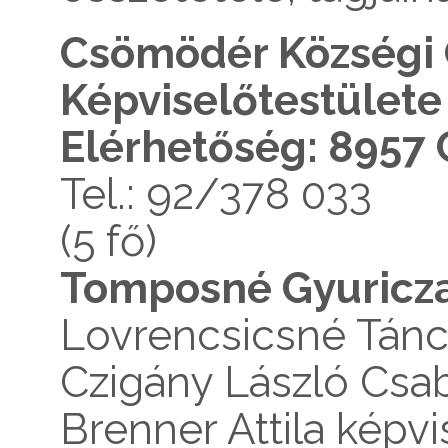
Csömödér Községi
Képviselőtestülete
Elérhetőség: 8957 
Tel.: 92/378 033
(5 fő)
Tomposné Gyuricza
Lovrencsicsné Tánc
Czigány László Csa
Brenner Attila képvi