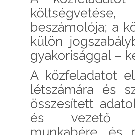
költségvetése, 
beszámolója; a kö
külön jogszabál
gyakorisággal – k
A közfeladatot el
létszámára és sz
összesített adato
és vezető tis
munkabére, és re