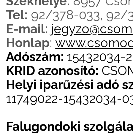
Székhelye:
8957 Csöm
Tel:
92/378-033, 92/3
E-mail:
jegyzo@csom
Honlap
:
www.csomod
Adószám:
15432034-2
KRID azonosító:
CSOM
Helyi iparűzési adó 
11749022-15432034-0
Falugondoki szolgála