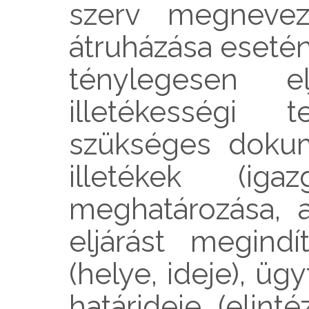
szerv megnevezé
átruházása esetén
ténylegesen e
illetékességi 
szükséges dokum
illetékek (igaz
meghatározása, a
eljárást megind
(helye, ideje), üg
határideje (elinté