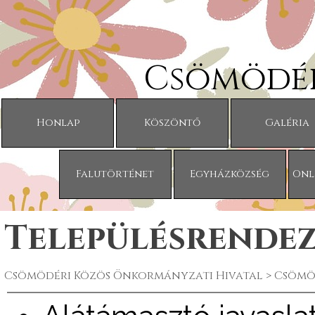
Tartalomhoz ugrás
Csömödér
Honlap
Köszöntő
Galéria
Falutörténet
Egyházközség
Onl
Településrendez
Csömödéri Közös Önkormányzati Hivatal >
Csömö