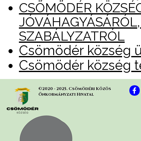
CSÖMÖDÉR KÖZSÉG
JÓVÁHAGYÁSÁRÓL, 
SZABÁLYZATRÓL
Csömödér község üdü
Csömödér község te
©2020 - 2025. Csömödéri Közös 
Önkormányzati Hivatal