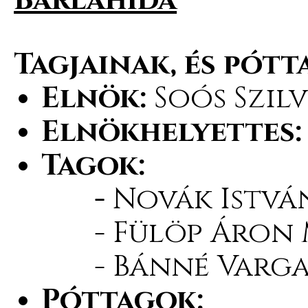
Barlahida
Tagjainak, és pótt
Elnök:
Soós Szilv
Elnökhelyettes
Tagok:
-
Novák Istvá
- Fülöp Áron 
- Bánné Varga 
Póttagok: