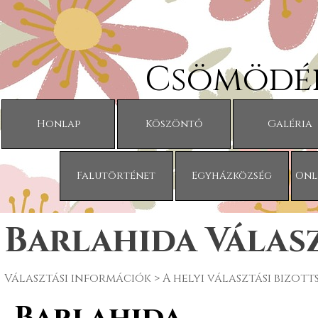
Tartalomhoz ugrás
Csömödér
Honlap
Köszöntő
Galéria
Falutörténet
Egyházközség
Onl
Barlahida Válasz
Választási információk
> A helyi választási bizott