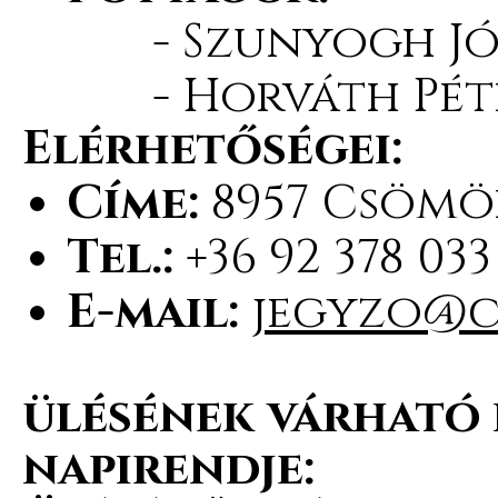
- Szunyogh Jó
- Horváth Pét
Elérhetőségei:
Címe:
8957 Csömöd
Tel.:
+36 92 378 033
E-mail:
jegyzo@c
ülésének várható 
napirendje: